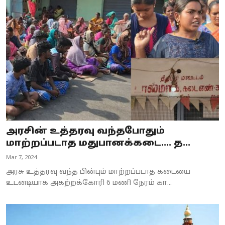
அரசின் உத்தரவு வந்தபோதும்
மாற்றப்படாத மதுபானக்கடை.... த...
Mar 7, 2024
அரசு உத்தரவு வந்த பின்பும் மாற்றப்படாத கடையை
உடனடியாக அகற்றக்கோரி 6 மணி நேரம் கா...