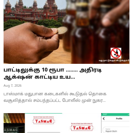
Business
Crime
Tamilnadu
National
World
பாட்டிலுக்கு 10 ரூபா ........ அதிரடி
Astrology
ஆக்‌ஷன் காட்டிய உய...
Aug 7, 2026
Spirituality
டாஸ்மாக் மதுபான கடைகளில் கூடுதல் தொகை
Weather
வசூலித்தால் சம்பந்தப்பட்ட போலீஸ் முன் நுகர...
Politics