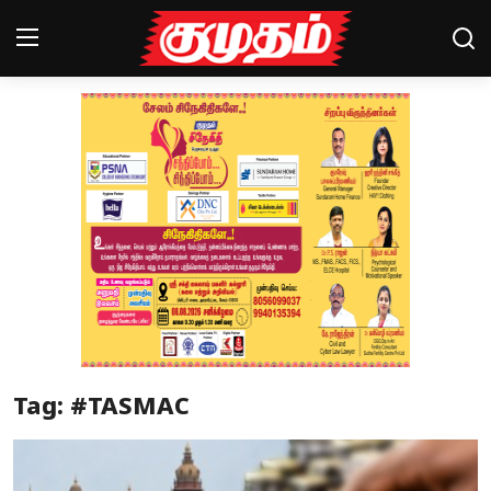
Home
Magazines
Games
Cinema
Videos
Health
Tag: #TASMAC
Sports
Special Story