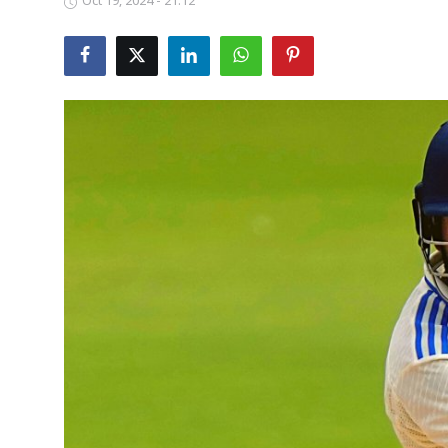
Oct 19, 2024 - 21:12
Business
Crime
Tamilnadu
National
World
Astrology
Spirituality
Weather
Politics