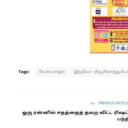
Tags:
கே.எல்.ராகுல்
இந்தியா - நியூசிலாந்து டெஸ
PREVIOUS ARTICL
ஒரு ரன்னில் சதத்தைத் தவற விட்ட ரிஷப
பந்த