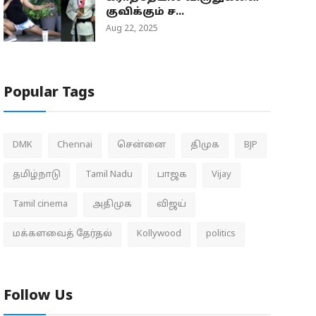
குவிக்கும் ச...
Aug 22, 2025
Popular Tags
DMK
Chennai
சென்னை
திமுக
BJP
தமிழ்நாடு
Tamil Nadu
பாஜக
Vijay
Tamil cinema
அதிமுக
விஜய்
மக்களவைத் தேர்தல்
Kollywood
politics
Follow Us