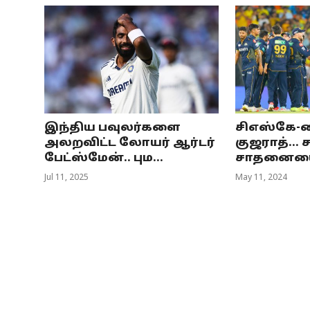
இந்திய பவுலர்களை
சிஎஸ்கே-வ
அலறவிட்ட லோயர் ஆர்டர்
குஜராத்… ச
பேட்ஸ்மேன்.. பும...
சாதனையை ம
Jul 11, 2025
May 11, 2024