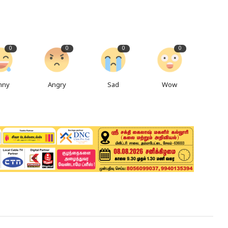
0
0
0
0
nny
Angry
Sad
Wow