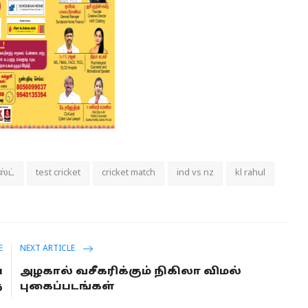
்ட்
test cricket
cricket match
ind vs nz
kl rahul
E
NEXT ARTICLE
்
அழகால் வசீகரிக்கும் நிகிலா விமல்
்
புகைப்படங்கள்