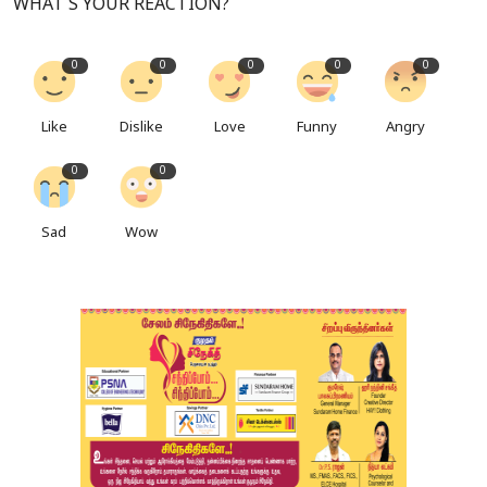
WHAT'S YOUR REACTION?
0
0
0
0
0
Like
Dislike
Love
Funny
Angry
0
0
Sad
Wow