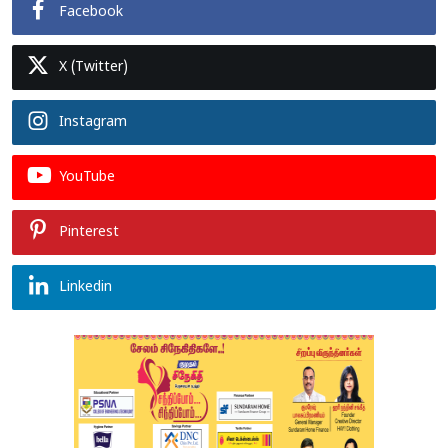
Facebook
X (Twitter)
Instagram
YouTube
Pinterest
Linkedin