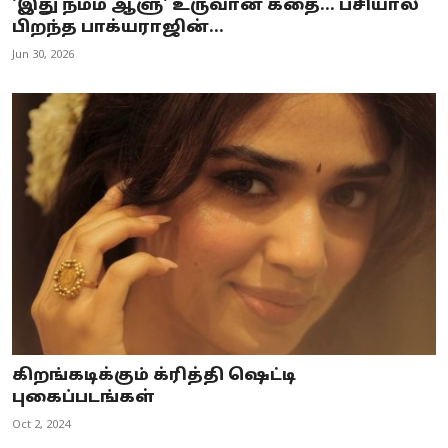
'இது நம்ம ஆளு' உருவான கதை... பசியால்
பிறந்த பாக்யராஜின்...
Jun 30, 2026
கிறங்கடிக்கும் க்ரித்தி ஷெட்டி
புகைப்படங்கள்
Oct 2, 2024