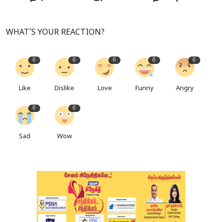
WHAT'S YOUR REACTION?
0
0
0
0
0
Like
Dislike
Love
Funny
Angry
0
0
Sad
Wow