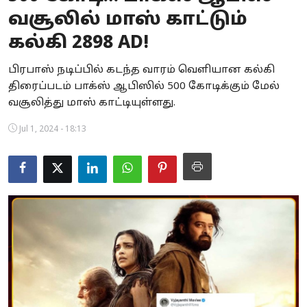
வசூலில் மாஸ் காட்டும்
Business
கல்கி 2898 AD!
Crime
பிரபாஸ் நடிப்பில் கடந்த வாரம் வெளியான கல்கி
Tamilnadu
திரைப்படம் பாக்ஸ் ஆபிஸில் 500 கோடிக்கும் மேல்
வசூலித்து மாஸ் காட்டியுள்ளது.
National
Jul 1, 2024 - 18:13
World
Astrology
Spirituality
Weather
Politics