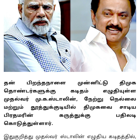
Business
Crime
Tamilnadu
National
World
Astrology
தன் பிறந்தநாளை முன்னிட்டு திமுக
தொண்டர்களுக்கு கடிதம் எழுதியுள்ள
Spirituality
முதல்வர் மு.க.ஸ்டாலின், நேற்று நெல்லை
Weather
மற்றும் தூத்துக்குடியில் திமுகவை சாடிய
பிரதமரின் கருத்துக்கு பதிலடி
Politics
கொடுத்துள்ளார்.
இதுகுறித்து முதல்வர் ஸ்டாலின் எழுதிய கடிதத்தில்,