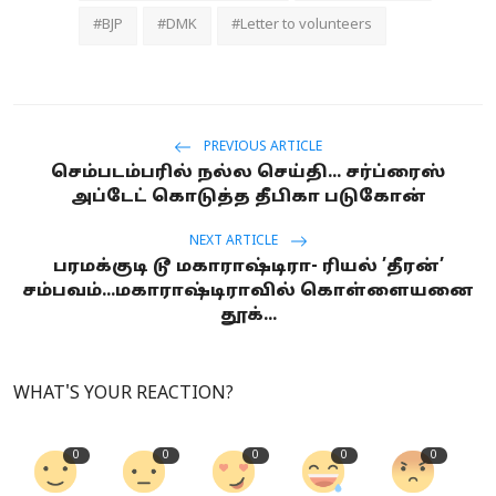
#BJP
#DMK
#Letter to volunteers
PREVIOUS ARTICLE
செம்படம்பரில் நல்ல செய்தி... சர்ப்ரைஸ்
அப்டேட் கொடுத்த தீபிகா படுகோன்
NEXT ARTICLE
பரமக்குடி டூ மகாராஷ்டிரா- ரியல் ’தீரன்’
சம்பவம்...மகாராஷ்டிராவில் கொள்ளையனை
தூக்...
WHAT'S YOUR REACTION?
0
0
0
0
0