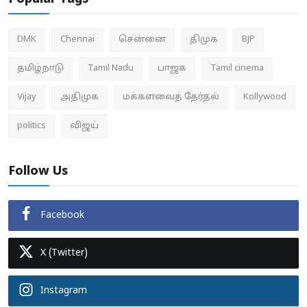
DMK
Chennai
சென்னை
திமுக
BJP
தமிழ்நாடு
Tamil Nadu
பாஜக
Tamil cinema
Vijay
அதிமுக
மக்களவைத் தேர்தல்
Kollywood
politics
விஜய்
Follow Us
Facebook
X (Twitter)
Instagram