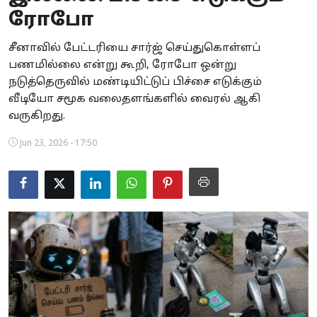
ரோபோ
Business
சீனாவில் பேட்டரியை சார்ஜ் செய்துகொள்ளப்
Crime
பணமில்லை என்று கூறி, ரோபோ ஒன்று
நடுத்தெருவில் மண்டியிட்டுப் பிச்சை எடுக்கும்
Tamilnadu
வீடியோ சமூக வலைதளங்களில் வைரல் ஆகி
National
வருகிறது.
Jun 23, 2026 - 17:50
World
Astrology
Spirituality
Weather
Politics