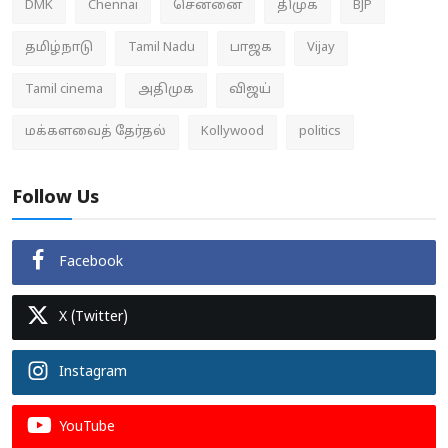
DMK
Chennai
சென்னை
திமுக
BJP
தமிழ்நாடு
Tamil Nadu
பாஜக
Vijay
Tamil cinema
அதிமுக
விஜய்
மக்களவைத் தேர்தல்
Kollywood
politics
Follow Us
Facebook
X (Twitter)
Instagram
YouTube