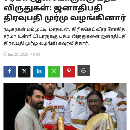
விருதுகள்: ஜனாதிபதி
Business
திரவுபதி முர்மு வழங்கினார்
Crime
நடிகர்கள் மம்முட்டி, மாதவன், கிரிக்கெட் வீரர் ரோகித்
Tamilnadu
சர்மா உள்ளிட்டோருக்கு பத்ம விருதுகளை ஜனாதிபதி
திரவுபதி முர்மு வழங்கி கவுரவித்தார்.
National
Jun 23, 2026 - 19:00
World
Astrology
Spirituality
Weather
Politics