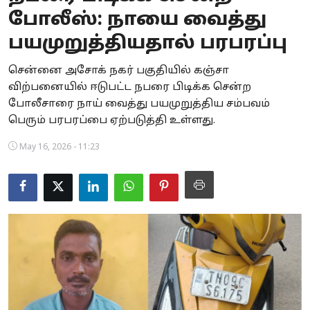
போலீஸ்: நாயை வைத்து
Business
பயமுறுத்தியதால் பரபரப்பு
Crime
சென்னை அசோக் நகர் பகுதியில் கஞ்சா
Tamilnadu
விற்பனையில் ஈடுபட்ட நபரை பிடிக்க சென்ற
போலீசாரை நாய் வைத்து பயமுறுத்திய சம்பவம்
National
பெரும் பரபரப்பை ஏற்படுத்தி உள்ளது.
World
May 16, 2026 - 11:23
Astrology
Spirituality
Weather
Politics