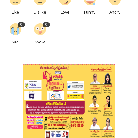
Like
Dislike
Love
Funny
Angry
0
0
Sad
Wow