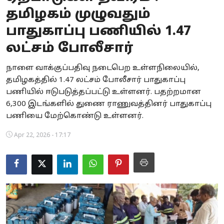
தமிழகம் முழுவதும்
Business
பாதுகாப்பு பணியில் 1.47
Crime
லட்சம் போலீசார்
Tamilnadu
நாளை வாக்குப்பதிவு நடைபெற உள்ளநிலையில்,
தமிழகத்தில் 1.47 லட்சம் போலீசார் பாதுகாப்பு
National
பணியில் ஈடுபடுத்தப்பட்டு உள்ளனர். பதற்றமான
World
6,300 இடங்களில் துணை ராணுவத்தினர் பாதுகாப்பு
பணியை மேற்கொண்டு உள்ளனர்.
Astrology
Apr 22, 2026 - 17:17
Spirituality
Weather
Politics