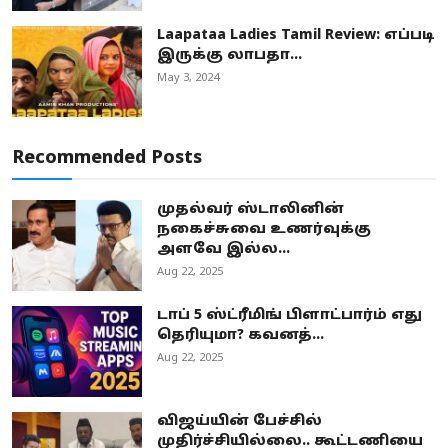
Laapataa Ladies Tamil Review: எப்படி
இருக்கு லாபதா...
May 3, 2024
Recommended Posts
முதல்வர் ஸ்டாலினின்
நகைச்சுவை உணர்வுக்கு
அளவே இல்ல...
Aug 22, 2025
டாப் 5 ஸ்ட்ரீமிங் பிளாட்பார்ம் எது
தெரியுமா? கவனத்...
Aug 22, 2025
விஜய்யின் பேச்சில்
முதிர்ச்சியில்லை.. கூட்டணியை