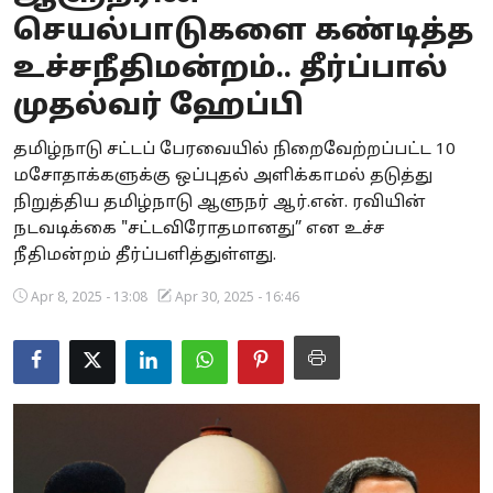
செயல்பாடுகளை கண்டித்த
Business
உச்சநீதிமன்றம்.. தீர்ப்பால்
Crime
முதல்வர் ஹேப்பி
Tamilnadu
தமிழ்நாடு சட்டப் பேரவையில் நிறைவேற்றப்பட்ட 10
மசோதாக்களுக்கு ஒப்புதல் அளிக்காமல் தடுத்து
National
நிறுத்திய தமிழ்நாடு ஆளுநர் ஆர்.என். ரவியின்
World
நடவடிக்கை "சட்டவிரோதமானது” என உச்ச
நீதிமன்றம் தீர்ப்பளித்துள்ளது.
Astrology
Apr 8, 2025 - 13:08
Apr 30, 2025 - 16:46
Spirituality
Weather
Politics