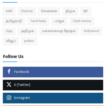
DMK
Chennai
சென்னை
திமுக
BJP
தமிழ்நாடு
Tamil Nadu
பாஜக
Tamil cinema
Vijay
அதிமுக
மக்களவைத் தேர்தல்
Kollywood
விஜய்
politics
Follow Us
Facebook
X (Twitter)
Instagram