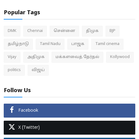
Popular Tags
DMK
Chennai
சென்னை
திமுக
BJP
தமிழ்நாடு
Tamil Nadu
பாஜக
Tamil cinema
Vijay
அதிமுக
மக்களவைத் தேர்தல்
Kollywood
politics
விஜய்
Follow Us
Facebook
X (Twitter)