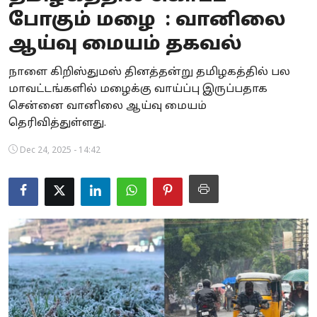
போகும் மழை : வானிலை
Business
ஆய்வு மையம் தகவல்
Crime
நாளை கிறிஸ்துமஸ் தினத்தன்று தமிழகத்தில் பல
Tamilnadu
மாவட்டங்களில் மழைக்கு வாய்ப்பு இருப்பதாக
சென்னை வானிலை ஆய்வு மையம்
National
தெரிவித்துள்ளது.
World
Dec 24, 2025 - 14:42
Astrology
Spirituality
Weather
Politics