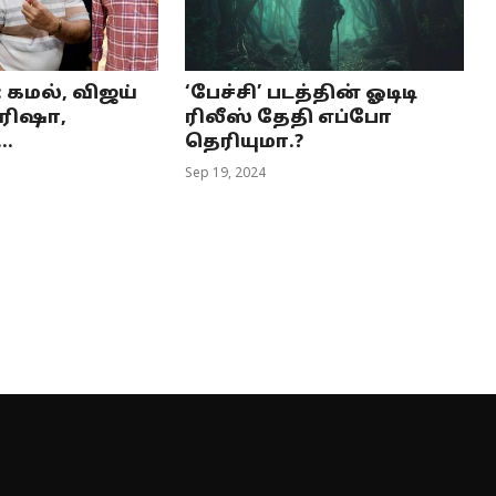
n: கமல், விஜய்
‘பேச்சி’ படத்தின் ஓடிடி
்ரிஷா,
ரிலீஸ் தேதி எப்போ
..
தெரியுமா.?
Sep 19, 2024