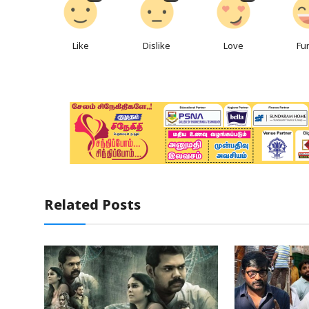
Like
Dislike
Love
Fu
Related Posts