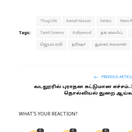
Thug Life
Kamal Hassan
Simbu
Mani 
Tags:
Tamil Cinema
Kollywood
தக் லைஃப்
ஜெயம் ரவி
த்ரிஷா
துல்கர் சல்மான்
PREVIOUS ARTICL
வடலூரில் புராதன கட்டுமான எச்சம்..
தொல்லியல் துறை ஆய்வ
WHAT'S YOUR REACTION?
0
0
0