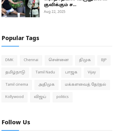
குவிக்கும் ச...
Aug 22, 2025
Popular Tags
DMK
Chennai
சென்னை
திமுக
BJP
தமிழ்நாடு
Tamil Nadu
பாஜக
Vijay
Tamil cinema
அதிமுக
மக்களவைத் தேர்தல்
Kollywood
விஜய்
politics
Follow Us