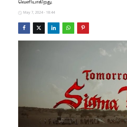
வெளியாகிறது.
Business
May 7, 2024 - 18:44
Crime
Tamilnadu
National
World
Astrology
Spirituality
Weather
Politics