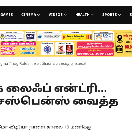
GAMES
CINEMA
VIDEOS
HEALTH
SPORTS
S
… Sigma Thug Rules… சஸ்பென்ஸ் வைத்த கமல்!
தக் லைஃப் என்ட்ரி…
… சஸ்பென்ஸ் வைத்த
ப்ரோமோ வீடியோ நாளை காலை 10 மணிக்கு