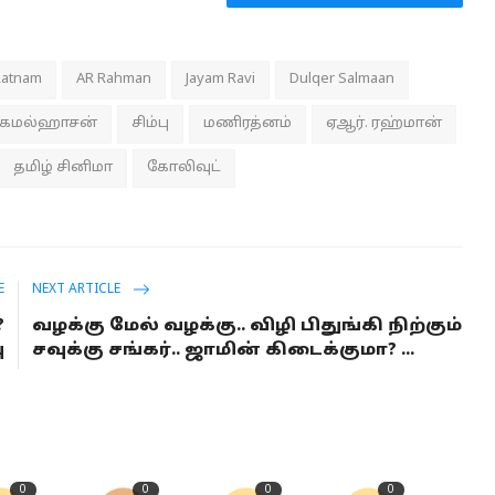
Ratnam
AR Rahman
Jayam Ravi
Dulqer Salmaan
கமல்ஹாசன்
சிம்பு
மணிரத்னம்
ஏஆர். ரஹ்மான்
தமிழ் சினிமா
கோலிவுட்
E
NEXT ARTICLE
?
வழக்கு மேல் வழக்கு.. விழி பிதுங்கி நிற்கும்
ு
சவுக்கு சங்கர்.. ஜாமின் கிடைக்குமா? ...
0
0
0
0