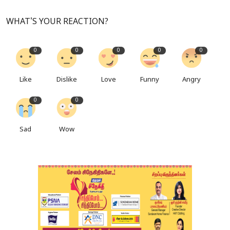
WHAT'S YOUR REACTION?
0
0
0
0
0
Like
Dislike
Love
Funny
Angry
0
0
Sad
Wow