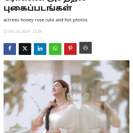
புகைப்படங்கள்
Business
actrees honey rose cute and hot photos
Crime
Oct 23, 2024 - 22:38
Tamilnadu
National
World
Astrology
Spirituality
Weather
Politics