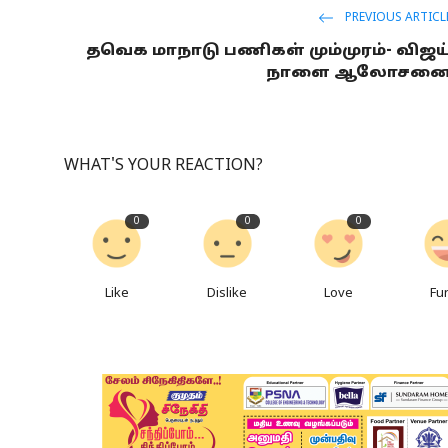
PREVIOUS ARTICL
தவெக மாநாடு பணிகள் மும்முரம்- விஜய
நாளை ஆலோசன
WHAT'S YOUR REACTION?
0
0
0
Like
Dislike
Love
Fu