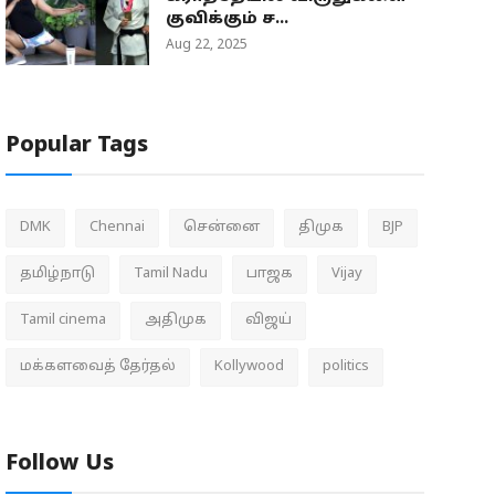
குவிக்கும் ச...
Aug 22, 2025
Popular Tags
DMK
Chennai
சென்னை
திமுக
BJP
தமிழ்நாடு
Tamil Nadu
பாஜக
Vijay
Tamil cinema
அதிமுக
விஜய்
மக்களவைத் தேர்தல்
Kollywood
politics
Follow Us