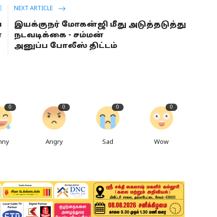
E
NEXT ARTICLE
்
இயக்குநர் மோகன்ஜி மீது அடுத்தடுத்து
ை
நடவடிக்கை - சம்மன்
அனுப்ப போலீஸ் திட்டம்
0
0
0
0
nny
Angry
Sad
Wow