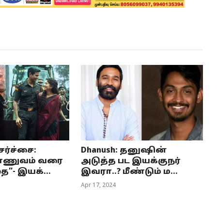
ர்ச்சை:
Dhanush: தனுஷின்
ராணுவம் வரை
அடுத்த பட இயக்குநர்
”- இயக்...
இவரா..? மீண்டும் ம...
Apr 17, 2024