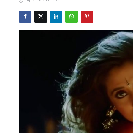
Sep 25, 2024 - 17:37
Business
Crime
Tamilnadu
National
World
Astrology
Spirituality
Weather
Politics