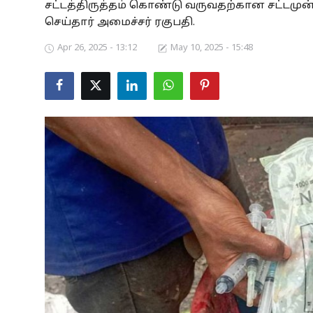
சட்டத்திருத்தம் கொண்டு வருவதற்கான சட்டமு
Business
செய்தார் அமைச்சர் ரகுபதி.
Apr 26, 2025 - 13:12
May 10, 2025 - 15:48
Crime
Tamilnadu
National
World
Astrology
Spirituality
Weather
Politics