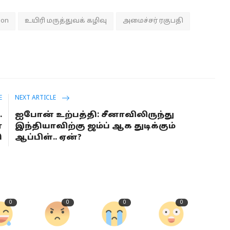
ion
உயிரி மருத்துவக் கழிவு
அமைச்சர் ரகுபதி
E
NEXT ARTICLE
.
ஐபோன் உற்பத்தி: சீனாவிலிருந்து
்
இந்தியாவிற்கு ஜம்ப் ஆக துடிக்கும்
ி
ஆப்பிள்.. ஏன்?
0
0
0
0