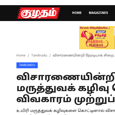
HOME
MAGAZINES
Home
Magazines
Games
Home
Tamilnadu
விசாரணையின்றி நேரடியாக சிறை.. ம
TAMILNADU
Cinema
விசாரணையின்றி 
Videos
மருத்துவக் கழிவு
Health
விவகாரம் முற்றுப
Sports
உயிரி மருத்துவக் கழிவுகளை கொட்டினால் வி
Special Story