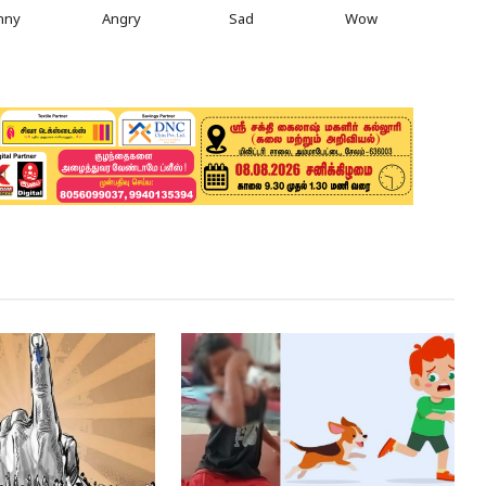
nny
Angry
Sad
Wow