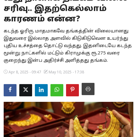
சரிவு.. இதற்கெல்லாம்
Business
காரணம் என்ன?
Crime
கடந்த ஓரிரு மாதமாகவே தங்கத்தின் விலையானது
Tamilnadu
இதுவரை இல்லாத அளவில் கிடுகிடுவென உயர்ந்து
புதிய உச்சத்தை தொட்டு வந்தது. இதனிடையே கடந்த
National
மூன்று நாட்களில் மட்டும் கிராமுக்கு ரூ.275 வரை
குறைந்து இன்ப அதிர்ச்சி அளித்தது தங்கம்.
World
Apr 8, 2025 - 09:47
May 10, 2025 - 17:38
Astrology
Spirituality
Weather
Politics