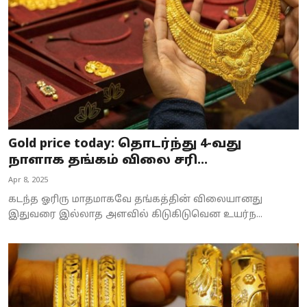
Gold price today: தொடர்ந்து 4-வது
நாளாக தங்கம் விலை சரி...
Apr 8, 2025
கடந்த ஓரிரு மாதமாகவே தங்கத்தின் விலையானது
இதுவரை இல்லாத அளவில் கிடுகிடுவென உயர்ந...