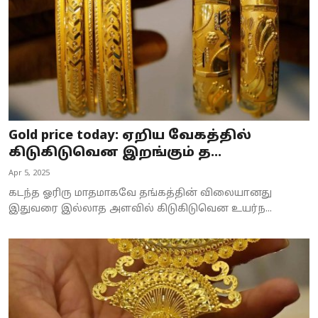
Gold price today: ஏறிய வேகத்தில்
கிடுகிடுவென இறங்கும் த...
Apr 5, 2025
கடந்த ஓரிரு மாதமாகவே தங்கத்தின் விலையானது
இதுவரை இல்லாத அளவில் கிடுகிடுவென உயர்ந...