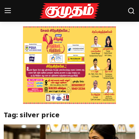
Home
Magazines
Games
Cinema
Videos
Health
Tag: silver price
Sports
Special Story