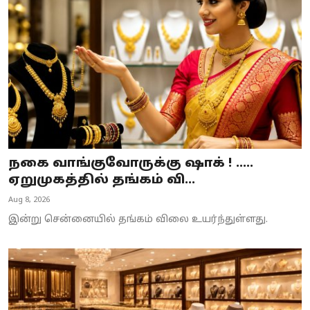
Business
Crime
Tamilnadu
National
World
நகை வாங்குவோருக்கு ஷாக் ! .....
Astrology
ஏறுமுகத்தில் தங்கம் வி...
Aug 8, 2026
Spirituality
இன்று சென்னையில் தங்கம் விலை உயர்ந்துள்ளது.
Weather
Politics