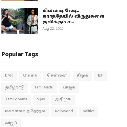
கில்லாடி லேடி..
கராத்தேயில் விருதுகளை
குவிக்கும் ச...
Aug 22, 2025
Popular Tags
DMK
Chennai
சென்னை
திமுக
BJP
தமிழ்நாடு
Tamil Nadu
பாஜக
Tamil cinema
Vijay
அதிமுக
மக்களவைத் தேர்தல்
Kollywood
politics
விஜய்