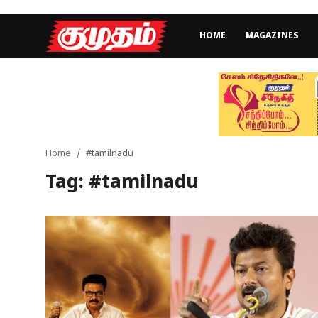
HOME
MAGAZINES
Home
Magazines
Games
Home
#tamilnadu
Tag: #tamilnadu
Cinema
Videos
Health
Sports
Special Story