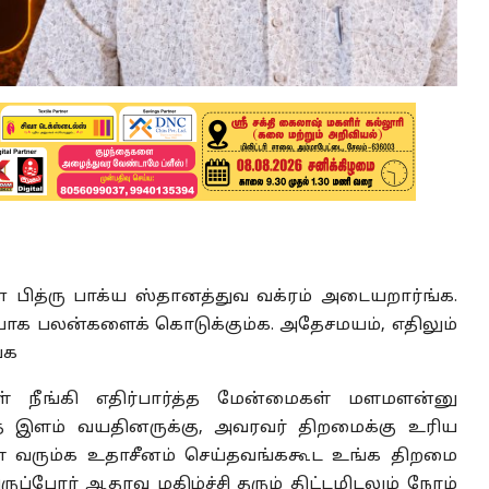
பித்ரு பாக்ய ஸ்தானத்துவ வக்ரம் அடையறார்ங்க.
 யோக பலன்களைக் கொடுக்கும்க. அதேசமயம்
,
எதிலும்
்க
 நீங்கி எதிர்பார்த்த மேன்மைகள் மளமளன்னு
 இளம் வயதினருக்கு
,
அவரவர் திறமைக்கு உரிய
ள் வரும்க உதாசீனம் செய்தவங்ககூட உங்க திறமை
ுப்போர் ஆதரவு மகிழ்ச்சி தரும் திட்டமிடலும் நேரம்