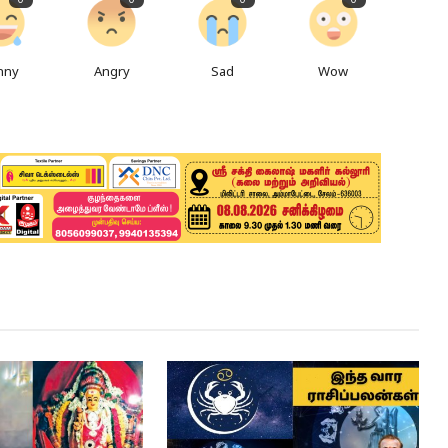
0
0
0
0
nny
Angry
Sad
Wow