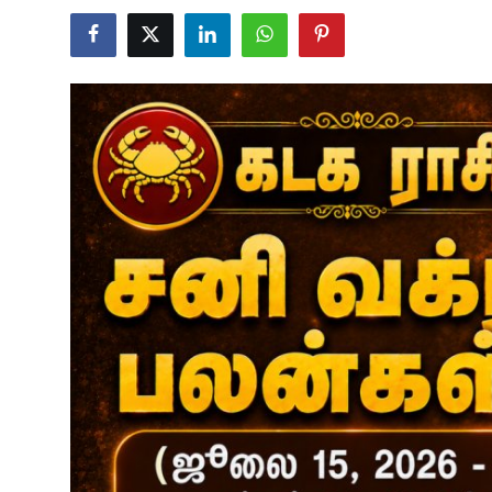
Business
Crime
Tamilnadu
National
World
Astrology
Spirituality
Weather
Politics