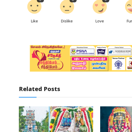
0
0
0
Like
Dislike
Love
Fu
Related Posts