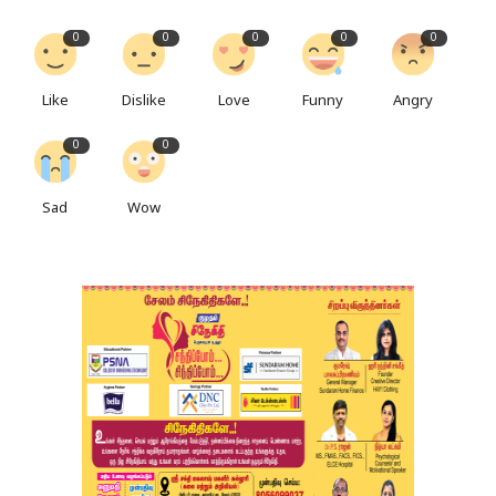
0
0
0
0
0
Like
Dislike
Love
Funny
Angry
0
0
Sad
Wow