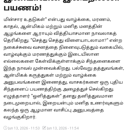
பயணம்!
Business
மின்சார உதடுகள்" என்பது வாழ்க்கை, மரணம்,
Crime
காதல், ஆன்மிகம் மற்றும் மனித மனத்தின்
ஆழங்களை ஆராயும் வித்தியாசமான நாவலாகத்
Tamilnadu
தெரிகிறது. "செத்து செத்து விளையாடலாமா?" என்ற
National
நகைச்சுவை வசனத்தை நினைவுபடுத்தும் வகையில்,
வாழ்வுக்கும் மரணத்துக்கும் இடையிலான
World
எல்லைகளை கேள்விக்குள்ளாக்கும் சிந்தனைகளை
இந்த நாவல் முன்வைக்கிறது. பல்வேறு தத்துவங்கள்,
Astrology
ஆன்மிகக் கருத்துகள் மற்றும் வாழ்க்கை
அனுபவங்களை இணைத்து, வாசகர்களை ஒரு புதிய
Spirituality
சிந்தனைப் பயணத்திற்கு அழைத்துச் செல்கிறது.
எழுத்தாளர் "ஒளித்துகள்" தனது தனித்துவமான
Weather
நடைமுறையால், இறையன்பும் மனித உணர்வுகளும்
கலந்த ஒரு ஆழமான வாசிப்பு அனுபவத்தை
Politics
வழங்குகிறார்.
Jun 13, 2026 - 11:53
Jun 13, 2026 - 11:54