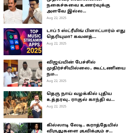
நகைச்சுவை உணர்வுக்கு
அளவே இல்ல...
Aug 22, 2025
டாப் 5 ஸ்ட்ரீமிங் பிளாட்பார்ம் எது
தெரியுமா? கவனத்...
Aug 22, 2025
விஜய்யின் பேச்சில்
முதிர்ச்சியில்லை.. கூட்டணியை
நம...
Aug 22, 2025
தெரு நாய் வழக்கில் புதிய
உத்தரவு.. ராகுல் காந்தி வ...
Aug 22, 2025
கில்லாடி லேடி.. கராத்தேயில்
விருதுகளை குவிக்கும் ச...