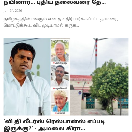
நயினார்... புதிய தலைவரை தே...
Jun 24, 2026
தமிழகத்தில் மலரும் என த எதிர்பார்க்கப்பட்ட தாமரை,
மொட்டுக்கூட விட முடியாமல் கருக...
’வி தி லீடர்ஸ் ரெஸ்பான்ஸ் எப்படி
இருக்கு?’ - அ.மலை கிரா...