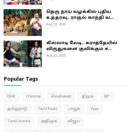
தெரு நாய் வழக்கில் புதிய
உத்தரவு.. ராகுல் காந்தி வ...
Aug 22, 2025
கில்லாடி லேடி.. கராத்தேயில்
விருதுகளை குவிக்கும் ச...
Aug 22, 2025
Popular Tags
DMK
Chennai
சென்னை
திமுக
BJP
தமிழ்நாடு
Tamil Nadu
பாஜக
Vijay
Tamil cinema
அதிமுக
விஜய்