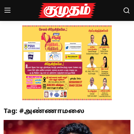
Home
Magazines
Games
Cinema
Videos
Health
Tag: #அண்ணாமலை
Sports
Special Story