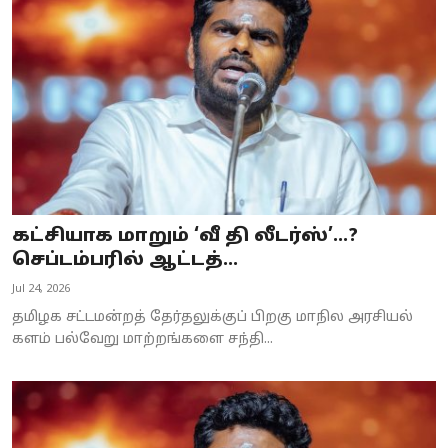
Business
Crime
Tamilnadu
National
World
கட்சியாக மாறும் ‘வீ தி லீடர்ஸ்’...?
Astrology
செப்டம்பரில் ஆட்டத்...
Jul 24, 2026
Spirituality
தமிழக சட்டமன்றத் தேர்தலுக்குப் பிறகு மாநில அரசியல்
Weather
களம் பல்வேறு மாற்றங்களை சந்தி...
Politics