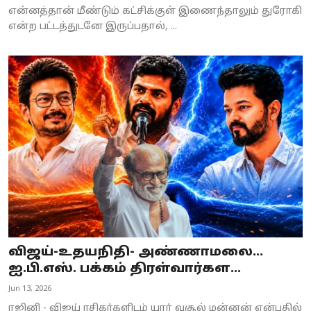
என்னத்தான் மீண்டும் கட்சிக்குள் இணைந்தாலும் துரோகி
என்ற பட்டத்துடனே இருப்பதால், ...
விஜய்-உதயநிதி- அண்ணாமலை...
ஐ.பி.எஸ். பக்கம் திரள்வார்கள...
Jun 13, 2026
ரஜினி - விஜய் ரசிகர்களிடம் யார் வசூல் மன்னன் என்பதில்