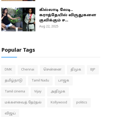
கில்லாடி லேடி..
கராத்தேயில் விருதுகளை
குவிக்கும் ச...
Aug 22, 2025
Popular Tags
DMK
Chennai
சென்னை
திமுக
BJP
தமிழ்நாடு
Tamil Nadu
பாஜக
Tamil cinema
Vijay
அதிமுக
மக்களவைத் தேர்தல்
Kollywood
politics
விஜய்