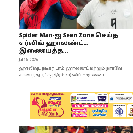
Business
Crime
Spider Man-ஐ Seen Zone செய்த
Tamilnadu
எர்லிங் ஹாலண்ட்...
National
இணையத்த...
Jul 16, 2026
World
ஹாலிவுட் நடிகர் டாம் ஹாலண்ட் மற்றும் நார்வே
Astrology
கால்பந்து நட்சத்திரம் எர்லிங் ஹாலண்ட...
Spirituality
Weather
Politics