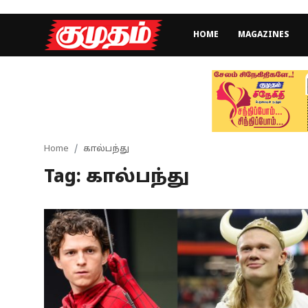
HOME
MAGAZINES
Home
Magazines
Games
Home
கால்பந்து
Tag: கால்பந்து
Cinema
Videos
Health
Sports
Special Story