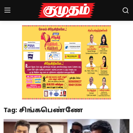
Home
Magazines
Games
Cinema
Videos
Health
Tag: சிங்கபெண்ணே
Sports
Special Story