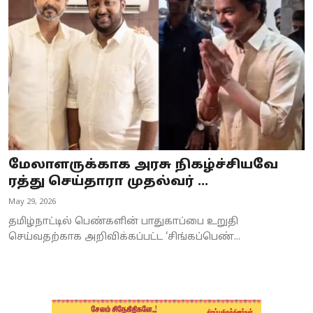
Business
Crime
Tamilnadu
National
World
மேலாளருக்காக அரசு நிகழ்ச்சியவே
Astrology
ரத்து செய்தாரா முதல்வர் ...
May 29, 2026
Spirituality
தமிழ்நாட்டில் பெண்களின் பாதுகாப்பை உறுதி
Weather
செய்வதற்காக அறிவிக்கப்பட்ட ‘சிங்கப்பெண்...
Politics