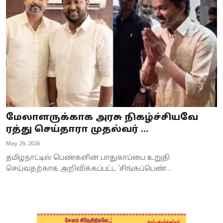
Business
Crime
Tamilnadu
National
World
மேலாளருக்காக அரசு நிகழ்ச்சியவே
Astrology
ரத்து செய்தாரா முதல்வர் ...
May 29, 2026
Spirituality
தமிழ்நாட்டில் பெண்களின் பாதுகாப்பை உறுதி
Weather
செய்வதற்காக அறிவிக்கப்பட்ட ‘சிங்கப்பெண்...
Politics