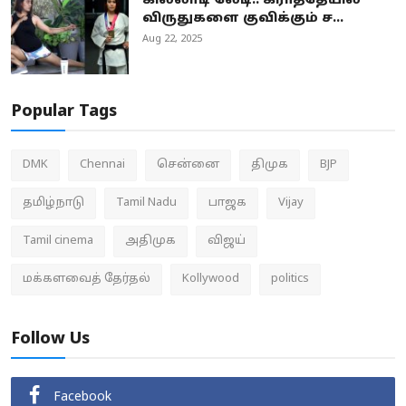
கில்லாடி லேடி.. கராத்தேயில்
விருதுகளை குவிக்கும் ச...
Aug 22, 2025
Popular Tags
DMK
Chennai
சென்னை
திமுக
BJP
தமிழ்நாடு
Tamil Nadu
பாஜக
Vijay
Tamil cinema
அதிமுக
விஜய்
மக்களவைத் தேர்தல்
Kollywood
politics
Follow Us
Facebook