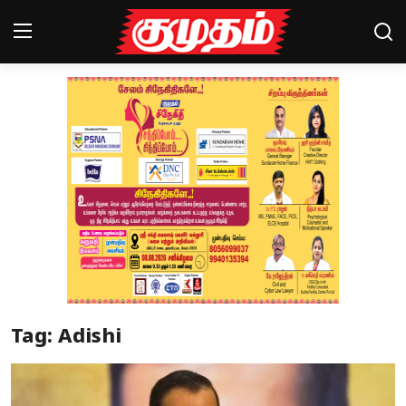
Home
Magazines
Games
Cinema
Videos
Health
Tag: Adishi
Sports
Special Story