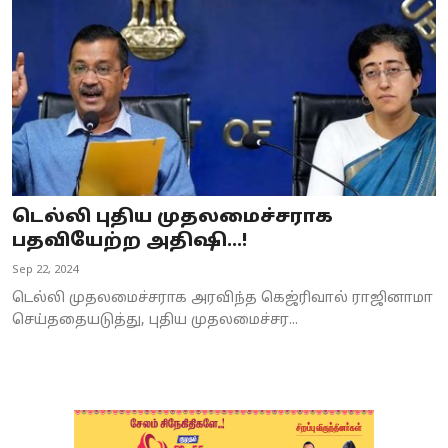
டெல்லி புதிய முதலமைச்சராக
பதவியேற்ற அதிஷி…!
Sep 22, 2024
டெல்லி முதலமைச்சராக அரவிந்த கெஜ்ரிவால் ராஜினாமா
செய்ததையடுத்து, புதிய முதலமைச்சர...