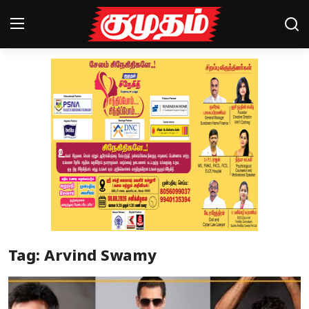
Home
Magazines
Games
Cinema
Videos
Health
Tag: Arvind Swamy
Sports
Special Story