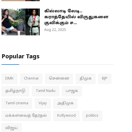
கில்லாடி லேடி..
கராத்தேயில் விருதுகளை
குவிக்கும் ச...
Aug 22, 2025
Popular Tags
DMK
Chennai
சென்னை
திமுக
BJP
தமிழ்நாடு
Tamil Nadu
பாஜக
Tamil cinema
Vijay
அதிமுக
மக்களவைத் தேர்தல்
Kollywood
politics
விஜய்