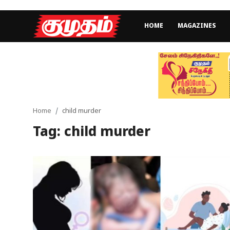
HOME
MAGAZINES
Home
Magazines
Games
Home
child murder
Tag: child murder
Cinema
Videos
Health
Sports
Special Story