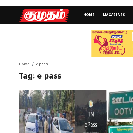
HOME
MAGAZINES
Home
Magazines
Games
Home
e pass
Tag: e pass
Cinema
Videos
Health
Sports
Special Story