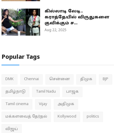
கில்லாடி லேடி..
கராத்தேயில் விருதுகளை
குவிக்கும் ச...
Aug 22, 2025
Popular Tags
DMK
Chennai
சென்னை
திமுக
BJP
தமிழ்நாடு
Tamil Nadu
பாஜக
Tamil cinema
Vijay
அதிமுக
மக்களவைத் தேர்தல்
Kollywood
politics
விஜய்