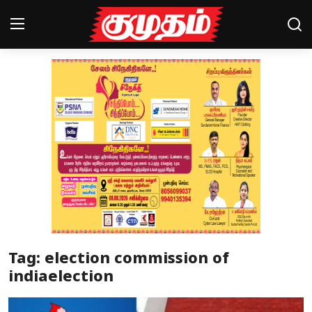
Home
Magazines
Games
Cinema
Videos
Health
Tag: election commission of
Sports
indiaelection
Special Story