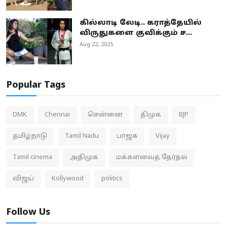
கில்லாடி லேடி.. கராத்தேயில்
விருதுகளை குவிக்கும் ச...
Aug 22, 2025
Popular Tags
DMK
Chennai
சென்னை
திமுக
BJP
தமிழ்நாடு
Tamil Nadu
பாஜக
Vijay
Tamil cinema
அதிமுக
மக்களவைத் தேர்தல்
விஜய்
Kollywood
politics
Follow Us