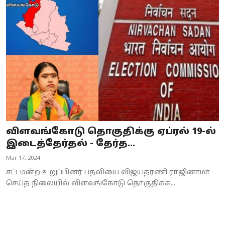
Business
Crime
Tamilnadu
National
World
Astrology
விளவங்கோடு தொகுதிக்கு ஏப்ரல் 19-ல்
இடைத்தேர்தல் - தேர்த...
Spirituality
Mar 17, 2024
Weather
சட்டமன்ற உறுப்பினர் பதவியை விஜயதரணி ராஜினாமா
செய்த நிலையில் விளவங்கோடு தொகுதிக்க...
Politics