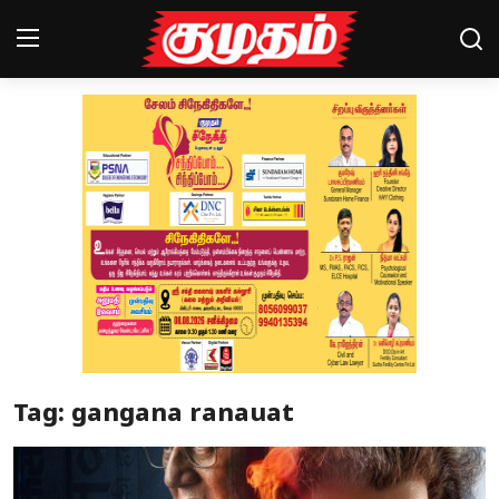
Home
Magazines
Games
Cinema
Videos
Health
Tag: gangana ranauat
Sports
Special Story