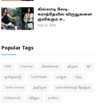
கில்லாடி லேடி..
கராத்தேயில் விருதுகளை
குவிக்கும் ச...
Aug 22, 2025
Popular Tags
DMK
Chennai
சென்னை
திமுக
BJP
தமிழ்நாடு
Tamil Nadu
பாஜக
Vijay
Tamil cinema
அதிமுக
மக்களவைத் தேர்தல்
Kollywood
விஜய்
politics