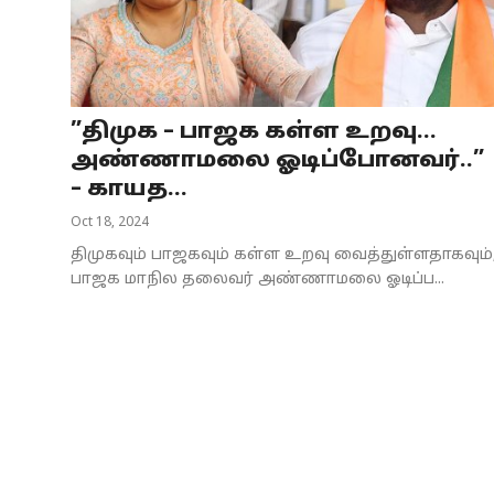
Business
Crime
”திமுக – பாஜக கள்ள உறவு…
Tamilnadu
அண்ணாமலை ஓடிப்போனவர்..”
National
– காயத...
Oct 18, 2024
World
திமுகவும் பாஜகவும் கள்ள உறவு வைத்துள்ளதாகவும்
Astrology
பாஜக மாநில தலைவர் அண்ணாமலை ஓடிப்ப...
Spirituality
Weather
Politics