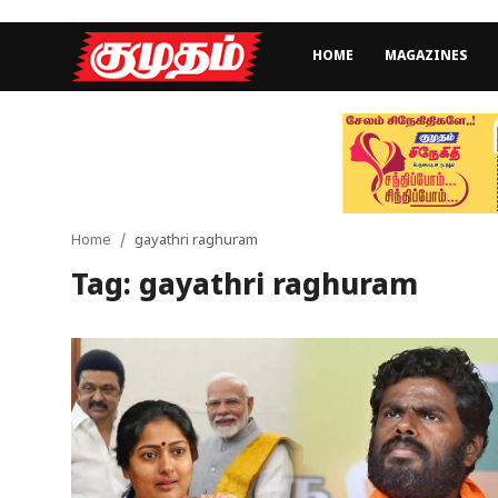
HOME
MAGAZINES
Home
Magazines
Games
Home
gayathri raghuram
Tag: gayathri raghuram
Cinema
Videos
Health
Sports
Special Story