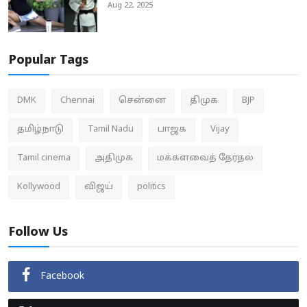
Aug 22, 2025
Popular Tags
DMK
Chennai
சென்னை
திமுக
BJP
தமிழ்நாடு
Tamil Nadu
பாஜக
Vijay
Tamil cinema
அதிமுக
மக்களவைத் தேர்தல்
Kollywood
விஜய்
politics
Follow Us
Facebook