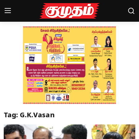
Home
Magazines
Games
Cinema
Videos
Health
Tag: G.K.Vasan
Sports
Special Story