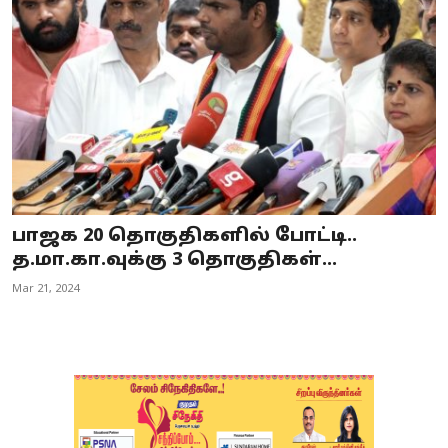
Business
Crime
Tamilnadu
National
World
பாஜக 20 தொகுதிகளில் போட்டி..
Astrology
த.மா.கா.வுக்கு 3 தொகுதிகள்...
Mar 21, 2024
Spirituality
Weather
Politics