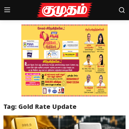
Home
Magazines
Games
Cinema
Videos
Health
Tag: Gold Rate Update
Sports
Special Story