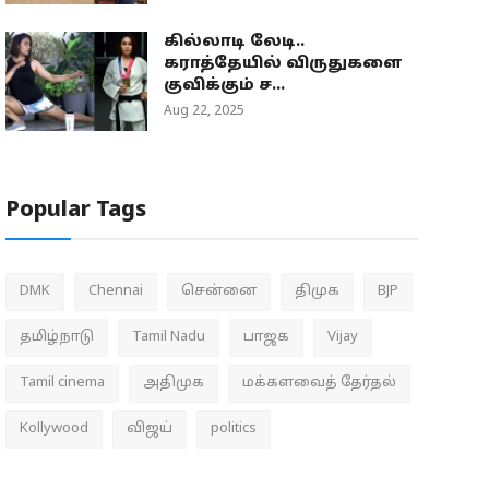
கில்லாடி லேடி..
கராத்தேயில் விருதுகளை
குவிக்கும் ச...
Aug 22, 2025
Popular Tags
DMK
Chennai
சென்னை
திமுக
BJP
தமிழ்நாடு
Tamil Nadu
பாஜக
Vijay
Tamil cinema
அதிமுக
மக்களவைத் தேர்தல்
Kollywood
விஜய்
politics