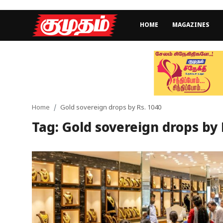
HOME
MAGAZINES
Home
Magazines
Games
Home
Gold sovereign drops by Rs. 1040
Tag: Gold sovereign drops by 
Cinema
Videos
Health
Sports
Special Story