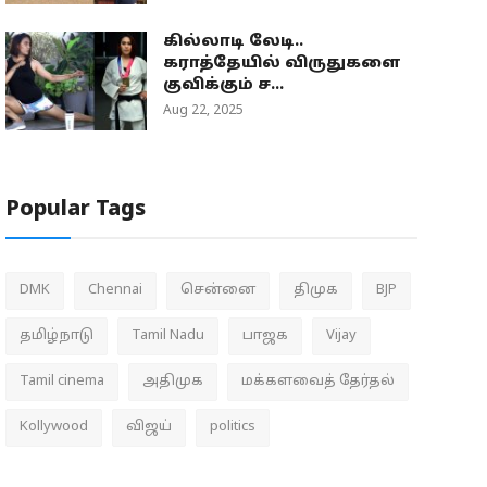
கில்லாடி லேடி..
கராத்தேயில் விருதுகளை
குவிக்கும் ச...
Aug 22, 2025
Popular Tags
DMK
Chennai
சென்னை
திமுக
BJP
தமிழ்நாடு
Tamil Nadu
பாஜக
Vijay
Tamil cinema
அதிமுக
மக்களவைத் தேர்தல்
Kollywood
விஜய்
politics