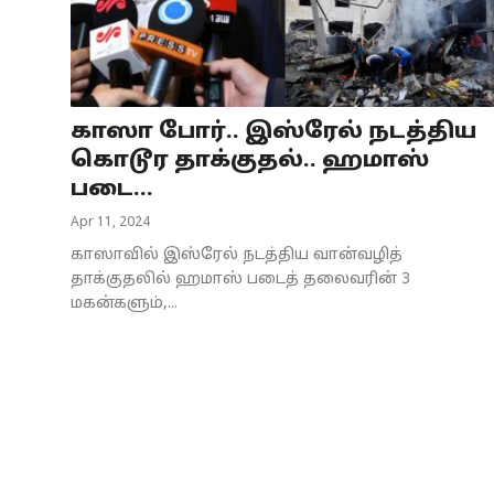
Business
Crime
காஸா போர்.. இஸ்ரேல் நடத்திய
Tamilnadu
கொடூர தாக்குதல்.. ஹமாஸ்
National
படை...
Apr 11, 2024
World
காஸாவில் இஸ்ரேல் நடத்திய வான்வழித்
Astrology
தாக்குதலில் ஹமாஸ் படைத் தலைவரின் 3
மகன்களும்,...
Spirituality
Weather
Politics