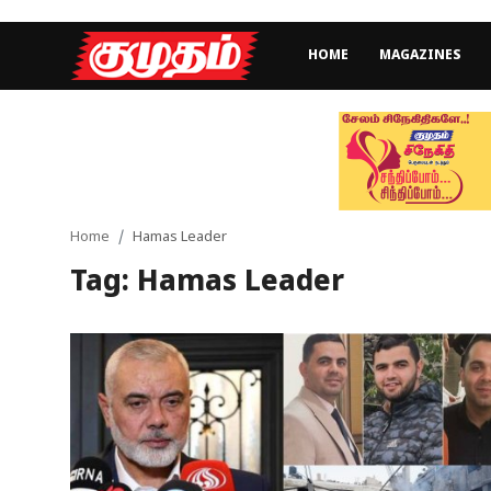
HOME
MAGAZINES
Home
Magazines
Games
Home
Hamas Leader
Tag: Hamas Leader
Cinema
Videos
Health
Sports
Special Story