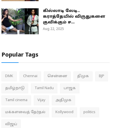
கில்லாடி லேடி..
கராத்தேயில் விருதுகளை
குவிக்கும் ச...
Aug 22, 2025
Popular Tags
DMK
Chennai
சென்னை
திமுக
BJP
தமிழ்நாடு
Tamil Nadu
பாஜக
Tamil cinema
Vijay
அதிமுக
மக்களவைத் தேர்தல்
Kollywood
politics
விஜய்