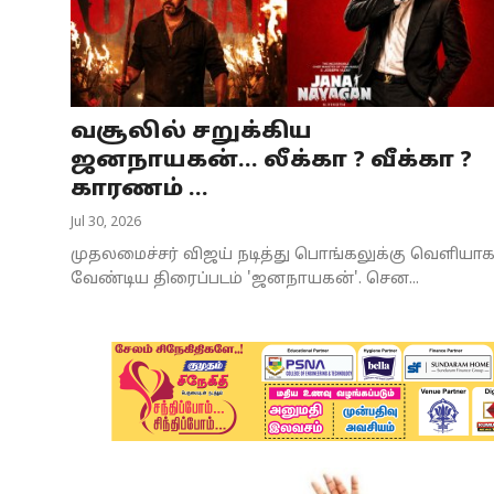
Business
Crime
வசூலில் சறுக்கிய
Tamilnadu
ஜனநாயகன்... லீக்கா ? வீக்கா ?
National
காரணம் ...
Jul 30, 2026
World
முதலமைச்சர் விஜய் நடித்து பொங்கலுக்கு வெளியா
Astrology
வேண்டிய திரைப்படம் 'ஜனநாயகன்'. சென...
Spirituality
Weather
Politics