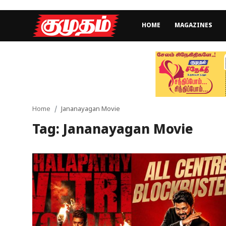
HOME
MAGAZINES
Home
Magazines
Games
Home
Jananayagan Movie
Tag: Jananayagan Movie
Cinema
Videos
Health
Sports
Special Story