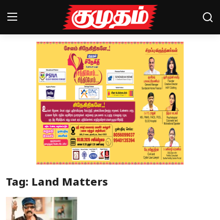
Home
Magazines
Games
Cinema
Videos
Health
Tag: Land Matters
Sports
Special Story