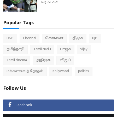
Aug 22, 2025
Popular Tags
DMK
Chennai
சென்னை
திமுக
BJP
தமிழ்நாடு
Tamil Nadu
பாஜக
Vijay
Tamil cinema
அதிமுக
விஜய்
மக்களவைத் தேர்தல்
Kollywood
politics
Follow Us
Facebook