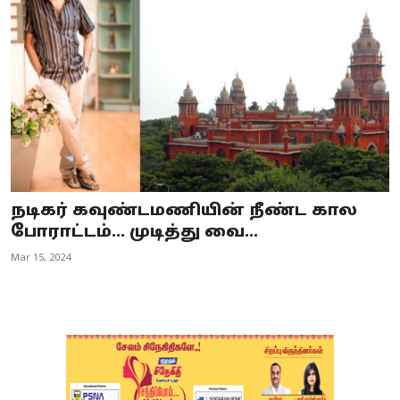
Business
Crime
Tamilnadu
National
World
நடிகர் கவுண்டமணியின் நீண்ட கால
Astrology
போராட்டம்... முடித்து வை...
Mar 15, 2024
Spirituality
Weather
Politics