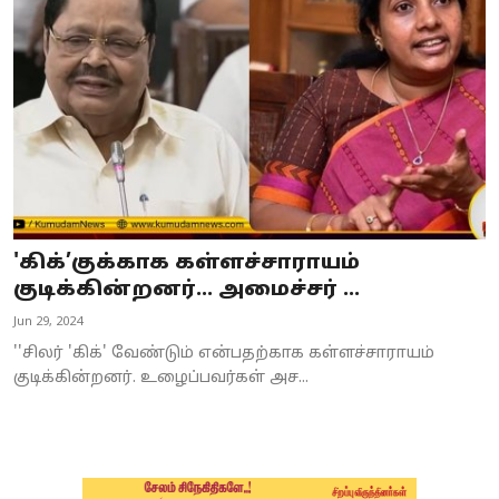
Business
Crime
Tamilnadu
National
World
'கிக்’குக்காக கள்ளச்சாராயம்
Astrology
குடிக்கின்றனர்... அமைச்சர் ...
Jun 29, 2024
Spirituality
''சிலர் 'கிக்' வேண்டும் என்பதற்காக கள்ளச்சாராயம்
Weather
குடிக்கின்றனர். உழைப்பவர்கள் அச...
Politics