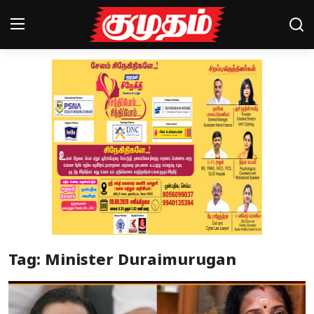
Home
Magazines
Games
Cinema
Videos
Health
Tag: Minister Duraimurugan
Sports
Special Story