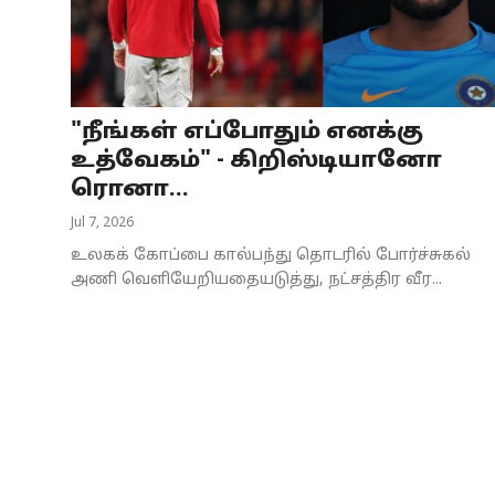
Business
Crime
"நீங்கள் எப்போதும் எனக்கு
Tamilnadu
உத்வேகம்" - கிறிஸ்டியானோ
National
ரொனா...
Jul 7, 2026
World
உலகக் கோப்பை கால்பந்து தொடரில் போர்ச்சுகல்
Astrology
அணி வெளியேறியதையடுத்து, நட்சத்திர வீர...
Spirituality
Weather
Politics