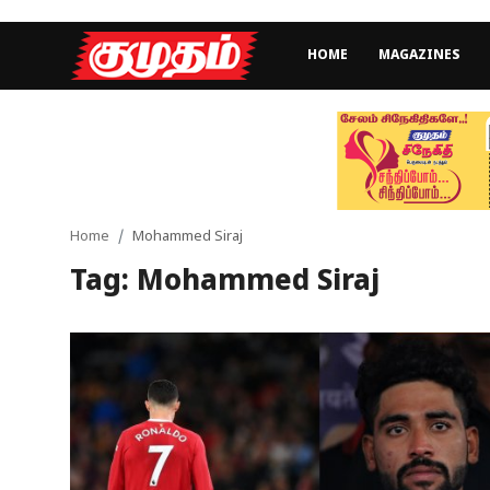
HOME
MAGAZINES
Home
Magazines
Games
Home
Mohammed Siraj
Tag: Mohammed Siraj
Cinema
Videos
Health
Sports
Special Story