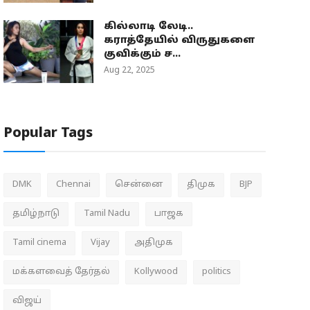
கில்லாடி லேடி..
கராத்தேயில் விருதுகளை
குவிக்கும் ச...
Aug 22, 2025
Popular Tags
DMK
Chennai
சென்னை
திமுக
BJP
தமிழ்நாடு
Tamil Nadu
பாஜக
Tamil cinema
Vijay
அதிமுக
மக்களவைத் தேர்தல்
Kollywood
politics
விஜய்