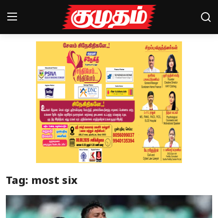
Home
Magazines
Games
Cinema
Videos
Health
Tag: most six
Sports
Special Story