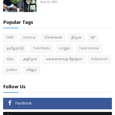
Aug 22, 2025
Popular Tags
DMK
Chennai
சென்னை
திமுக
BJP
தமிழ்நாடு
Tamil Nadu
பாஜக
Tamil cinema
Vijay
அதிமுக
மக்களவைத் தேர்தல்
Kollywood
politics
விஜய்
Follow Us
Facebook