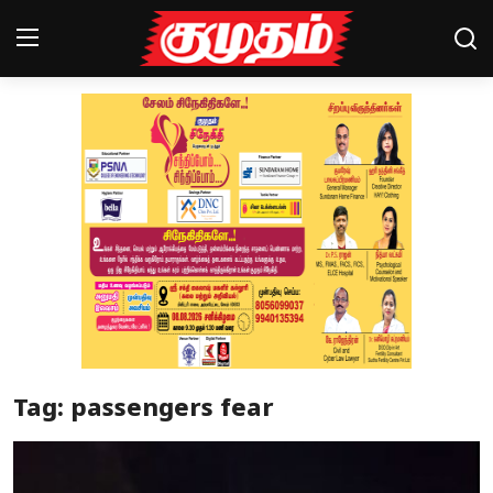
Home
Magazines
Games
Cinema
Videos
Health
Tag: passengers fear
Sports
Special Story