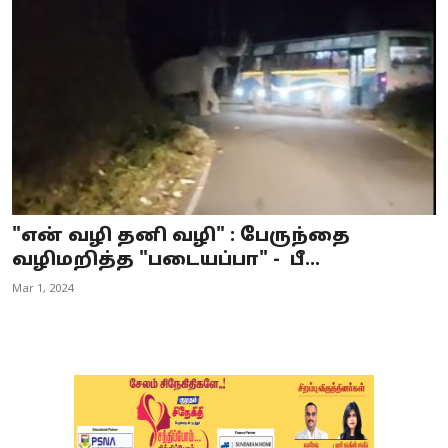
Business
Crime
Tamilnadu
National
World
"என் வழி தனி வழி" : பேருந்தை
Astrology
வழிமறித்த "படையப்பா" - பீ...
Mar 1, 2024
Spirituality
Weather
Politics