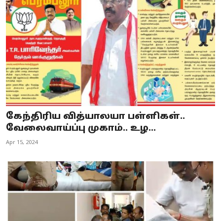
Business
Crime
Tamilnadu
National
World
கேந்திரிய வித்யாலயா பள்ளிகள்..
Astrology
வேலைவாய்ப்பு முகாம்.. உழ...
Apr 15, 2024
Spirituality
Weather
Politics