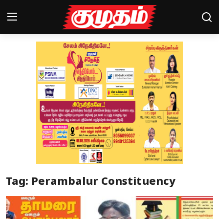
Home
Magazines
Games
Cinema
Videos
Health
Tag: Perambalur Constituency
Sports
Special Story