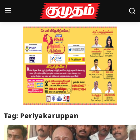
Home
Magazines
Games
Cinema
Videos
Health
Tag: Periyakaruppan
Sports
Special Story