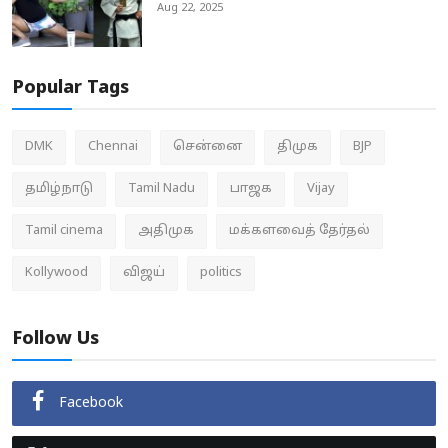
Aug 22, 2025
Popular Tags
DMK
Chennai
சென்னை
திமுக
BJP
தமிழ்நாடு
Tamil Nadu
பாஜக
Vijay
Tamil cinema
அதிமுக
மக்களவைத் தேர்தல்
Kollywood
விஜய்
politics
Follow Us
Facebook