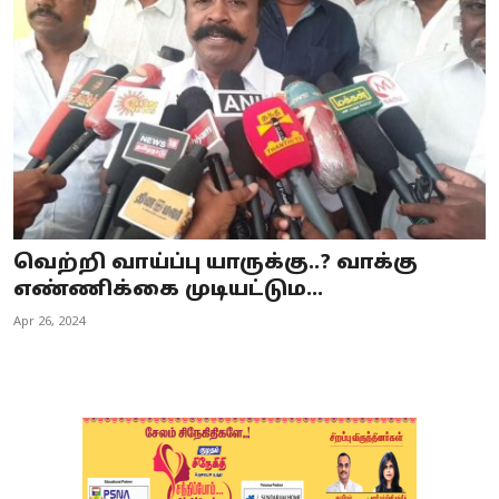
Business
Crime
Tamilnadu
National
World
வெற்றி வாய்ப்பு யாருக்கு..? வாக்கு
Astrology
எண்ணிக்கை முடியட்டும...
Apr 26, 2024
Spirituality
Weather
Politics