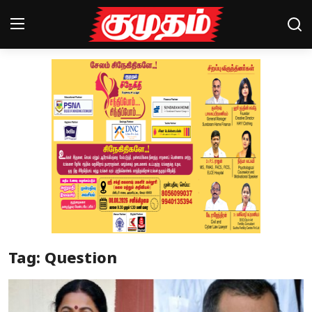
Home
Magazines
Games
Cinema
Videos
Health
Tag: Question
Sports
Special Story