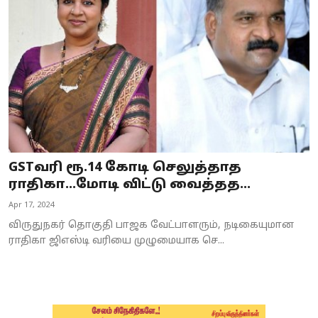
Business
Crime
Tamilnadu
National
World
GSTவரி ரூ.14 கோடி செலுத்தாத
Astrology
ராதிகா...மோடி விட்டு வைத்தத...
Apr 17, 2024
Spirituality
விருதுநகர் தொகுதி பாஜக வேட்பாளரும், நடிகையுமான
Weather
ராதிகா ஜிஎஸ்டி வரியை முழுமையாக செ...
Politics