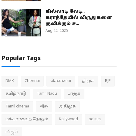
கில்லாடி லேடி..
கராத்தேயில் விருதுகளை
குவிக்கும் ச...
Aug 22, 2025
Popular Tags
DMK
Chennai
சென்னை
திமுக
BJP
தமிழ்நாடு
Tamil Nadu
பாஜக
Tamil cinema
Vijay
அதிமுக
மக்களவைத் தேர்தல்
Kollywood
politics
விஜய்