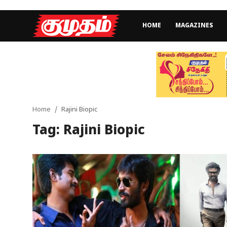
HOME
MAGAZINES
Home
Magazines
Games
Home
Rajini Biopic
Tag: Rajini Biopic
Cinema
Videos
Health
Sports
Special Story