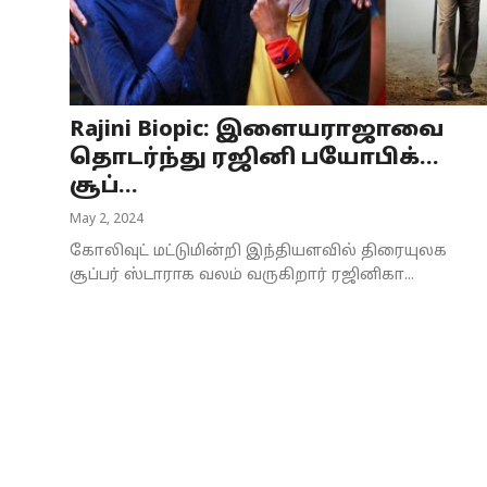
Business
Crime
Rajini Biopic: இளையராஜாவை
Tamilnadu
தொடர்ந்து ரஜினி பயோபிக்…
National
சூப்...
May 2, 2024
World
கோலிவுட் மட்டுமின்றி இந்தியளவில் திரையுலக
Astrology
சூப்பர் ஸ்டாராக வலம் வருகிறார் ரஜினிகா...
Spirituality
Weather
Politics