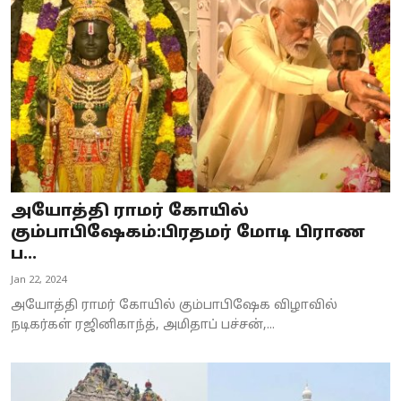
Business
Crime
Tamilnadu
National
World
அயோத்தி ராமர் கோயில்
Astrology
கும்பாபிஷேகம்:பிரதமர் மோடி பிராண
ப...
Spirituality
Jan 22, 2024
Weather
அயோத்தி ராமர் கோயில் கும்பாபிஷேக விழாவில்
நடிகர்கள் ரஜினிகாந்த், அமிதாப் பச்சன்,...
Politics