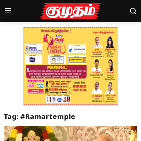
Home
Magazines
Games
Cinema
Videos
Health
Tag: #Ramartemple
Sports
Special Story