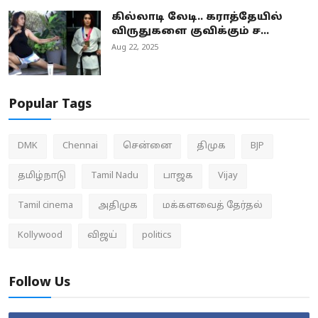
கில்லாடி லேடி.. கராத்தேயில்
விருதுகளை குவிக்கும் ச...
Aug 22, 2025
Popular Tags
DMK
Chennai
சென்னை
திமுக
BJP
தமிழ்நாடு
Tamil Nadu
பாஜக
Vijay
Tamil cinema
அதிமுக
மக்களவைத் தேர்தல்
Kollywood
விஜய்
politics
Follow Us