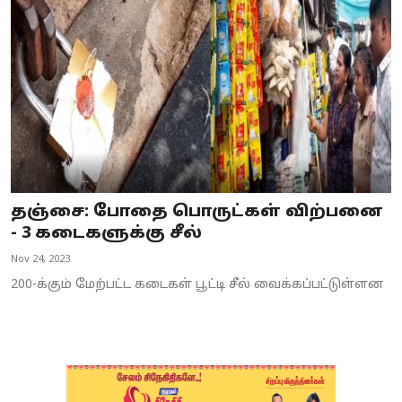
Business
Crime
Tamilnadu
National
World
தஞ்சை: போதை பொருட்கள் விற்பனை
Astrology
- 3 கடைகளுக்கு சீல்
Nov 24, 2023
Spirituality
200-க்கும் மேற்பட்ட கடைகள் பூட்டி சீல் வைக்கப்பட்டுள்ளன
Weather
Politics