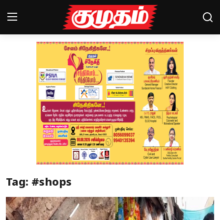
Home
Magazines
Games
Cinema
Videos
Health
Tag: #shops
Sports
Special Story