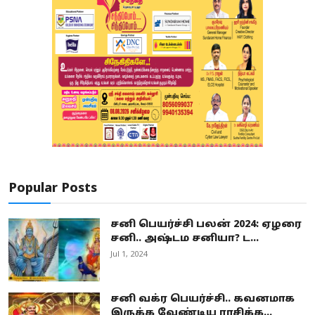
Popular Posts
சனி பெயர்ச்சி பலன் 2024: ஏழரை
சனி.. அஷ்டம சனியா? ட...
Jul 1, 2024
சனி வக்ர பெயர்ச்சி.. கவனமாக
இருக்க வேண்டிய ராசிக்க...