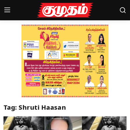
Home
Magazines
Games
Cinema
Videos
Health
Tag: Shruti Haasan
Sports
Special Story