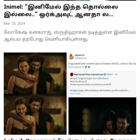
Inimel: “இனிமேல் இந்த தொல்லை
இல்லை..” ஒர்க்அவுட் ஆனதா ல...
Mar 25, 2024
லோகேஷ் கனகராஜ், ஸ்ருதிஹாசன் நடித்துள்ள இனிமேல்
ஆல்பம் தற்போது வெளியாகியுள்ளது.