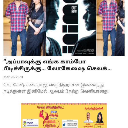
“அப்பாவுக்கு எங்க காம்போ
பிடிச்சிருக்கு... லோகேஷை செலக்...
Mar 26, 2024
லோகேஷ் கனகராஜ், ஸ்ருதிஹாசன் இணைந்து
நடித்துள்ள இனிமேல் ஆல்பம் நேற்று வெளியானது.