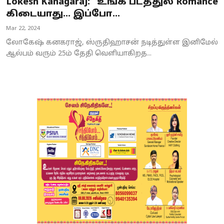
Lokesh Kanagaraj: “உங்க படத்துல Romance
கிடையாது… இப்போ...
Mar 22, 2024
லோகேஷ் கனகராஜ், ஸ்ருதிஹாசன் நடித்துள்ள இனிமேல்
ஆல்பம் வரும் 25ம் தேதி வெளியாகிறத...