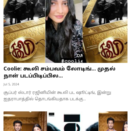
Business
Crime
Tamilnadu
National
World
Coolie: கூலி சம்பவம் லோடிங்... முதல்
Astrology
நாள் படப்பிடிப்பில...
Jul 5, 2024
Spirituality
சூப்பர் ஸ்டார் ரஜினியின் கூலி பட ஷூட்டிங், இன்று
Weather
ஐதராபாத்தில் தொடங்கியதாக படக்கு...
Politics