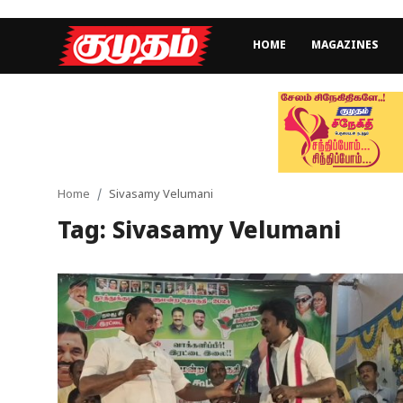
HOME
MAGAZINES
Home
Magazines
Games
Home
Sivasamy Velumani
Tag: Sivasamy Velumani
Cinema
Videos
Health
Sports
Special Story