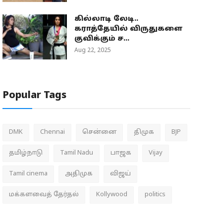
கில்லாடி லேடி..
கராத்தேயில் விருதுகளை
குவிக்கும் ச...
Aug 22, 2025
Popular Tags
DMK
Chennai
சென்னை
திமுக
BJP
தமிழ்நாடு
Tamil Nadu
பாஜக
Vijay
Tamil cinema
அதிமுக
விஜய்
மக்களவைத் தேர்தல்
Kollywood
politics